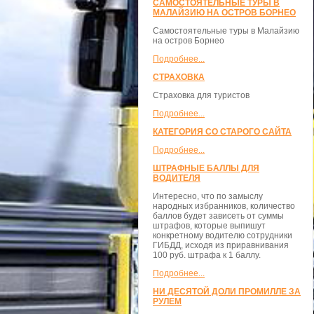
САМОСТОЯТЕЛЬНЫЕ ТУРЫ В
МАЛАЙЗИЮ НА ОСТРОВ БОРНЕО
Самостоятельные туры в Малайзию
на остров Борнео
Подробнее...
СТРАХОВКА
Страховка для туристов
Подробнее...
КАТЕГОРИЯ СО СТАРОГО САЙТА
Подробнее...
ШТРАФНЫЕ БАЛЛЫ ДЛЯ
ВОДИТЕЛЯ
Интересно, что по замыслу
народных избранников, количество
баллов будет зависеть от суммы
штрафов, которые выпишут
конкретному водителю сотрудники
ГИБДД, исходя из приравнивания
100 руб. штрафа к 1 баллу.
Подробнее...
НИ ДЕСЯТОЙ ДОЛИ ПРОМИЛЛЕ ЗА
РУЛЕМ