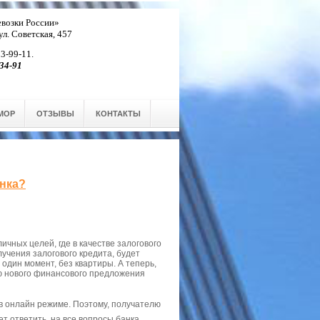
возки России»
 ул. Советская, 457
 3-99-11.
34-91
МОР
ОТЗЫВЫ
КОНТАКТЫ
анка?
ичных целей, где в качестве залогового
лучения залогового кредита, будет
 один момент, без квартиры. А теперь,
ью нового финансового предложения
 в онлайн режиме. Поэтому, получателю
т ответить, на все вопросы банка.