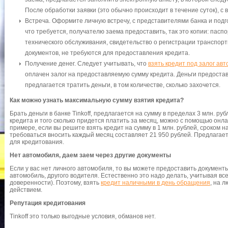
После обработки заявки (это обычно происходит в течение суток), с
Встреча. Оформите личную встречу, с представителями банка и под
что требуется, получателю заема предоставить, так это копии: пасп
технического обслуживания, свидетельство о регистрации транспорт
документов, не требуются для предоставления кредита.
Получение денег. Следует учитывать, что
взять кредит под залог ав
оплачен залог на предоставляемую сумму кредита. Деньги предоставл
предлагается тратить деньги, в том количестве, сколько захочется.
Как можно узнать максимальную сумму взятия кредита?
Брать деньги в банке Tinkoff, предлагается на сумму в пределах 3 млн. ру
кредита и того сколько придется платить за месяц, можно с помощью онл
примере, если вы решите взять кредит на сумму в 1 млн. рублей, сроком на
требоваться вносить каждый месяц составляет 21 950 рублей. Предлагает
для кредитования.
Нет автомобиля, даем заем через другие документы
Если у вас нет личного автомобиля, то вы можете предоставить докумен
автомобиль, другого водителя. Естественно это надо делать, учитывая вс
доверенности). Поэтому, взять
кредит наличными в день обращения
, на 
действием.
Репутация кредитования
Tinkoff это только выгодные условия, обманов нет.