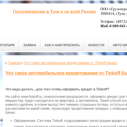
ООО «Грузопере
Грузоперевозки в Туле и по всей России
3000414, г.Тула,
Тел/факс: (4872)
Моб: 8-989-041-
ВТОПАРК
ЗАЯВКА
КАК К НАМ ПРОЕХАТЬ
НОВОСТИ
АВТО Ю
Главная
Что такое автомобильное кредитование от Tinkoff банка?
Что такое автомобильное кредитование от Tinkoff б
Что надо делать , для того чтобы оформить кредит в Tinkoff?
На сайте www.tinkoff.ru, покупателям предлагается, оформить кредит для л
имущества, будет находиться не квартира, а автомобиль. Такой способ по
намного удобнее, в плане выгод. Нет никаких страшных потерь, остаться в
рассмотрим по какой схеме, происходит кредитование граждан, с помощ
банка:
Оформление. Система Tinkoff, подразумевает регистрацию кредита,
заема, предлагается заполнить электронную анкету, в которой следуе