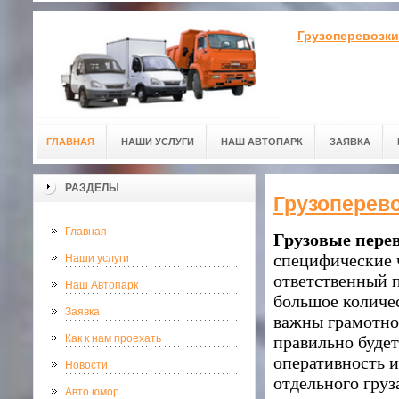
Грузоперевозки
ГЛАВНАЯ
НАШИ УСЛУГИ
НАШ АВТОПАРК
ЗАЯВКА
РАЗДЕЛЫ
Грузоперево
Главная
Грузовые пере
специфические ч
Наши услуги
ответственный п
Наш Автопарк
большое количес
Заявка
важны грамотнос
Как к нам проехать
правильно будет
оперативность и
Новости
отдельного груз
Авто юмор