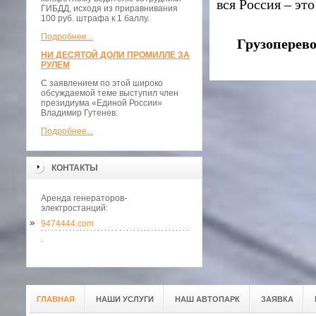
вся Россия – эт
ГИБДД, исходя из приравнивания
100 руб. штрафа к 1 баллу.
Подробнее...
Грузоперев
НИ ДЕСЯТОЙ ДОЛИ ПРОМИЛЛЕ ЗА
РУЛЕМ
С заявлением по этой широко
обсуждаемой теме выступил член
президиума «Единой России»
Владимир Гутенев.
Подробнее...
КОНТАКТЫ
Аренда генераторов-
электростанций:
9474444.com
.
ГЛАВНАЯ
НАШИ УСЛУГИ
НАШ АВТОПАРК
ЗАЯВКА