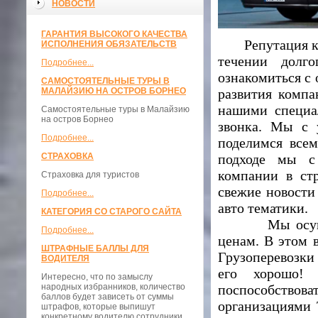
НОВОСТИ
ГАРАНТИЯ ВЫСОКОГО КАЧЕСТВА
Репутация к
ИСПОЛНЕНИЯ ОБЯЗАТЕЛЬСТВ
течении долг
Подробнее...
ознакомиться с
САМОСТОЯТЕЛЬНЫЕ ТУРЫ В
МАЛАЙЗИЮ НА ОСТРОВ БОРНЕО
развития компа
нашими специа
Самостоятельные туры в Малайзию
на остров Борнео
звонка. Мы с 
Подробнее...
поделимся все
СТРАХОВКА
подходе мы с
компании в ст
Страховка для туристов
свежие новости
Подробнее...
авто тематики.
КАТЕГОРИЯ СО СТАРОГО САЙТА
Мы осуще
Подробнее...
ценам. В этом 
ШТРАФНЫЕ БАЛЛЫ ДЛЯ
Грузоперевозки
ВОДИТЕЛЯ
его хорошо!
Интересно, что по замыслу
народных избранников, количество
поспособств
баллов будет зависеть от суммы
организациями 
штрафов, которые выпишут
конкретному водителю сотрудники