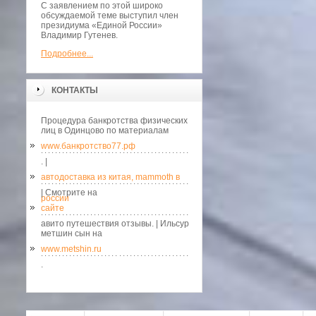
С заявлением по этой широко
обсуждаемой теме выступил член
президиума «Единой России»
Владимир Гутенев.
Подробнее...
КОНТАКТЫ
Процедура банкротства физических
лиц в Одинцово по материалам
www.банкротство77.рф
. |
автодоставка из китая, mammoth в
| Смотрите на
россии
сайте
авито путешествия отзывы. | Ильсур
метшин сын на
www.metshin.ru
.