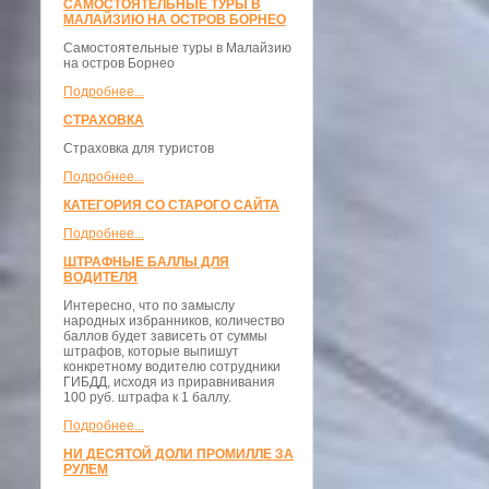
САМОСТОЯТЕЛЬНЫЕ ТУРЫ В
МАЛАЙЗИЮ НА ОСТРОВ БОРНЕО
Самостоятельные туры в Малайзию
на остров Борнео
Подробнее...
СТРАХОВКА
Страховка для туристов
Подробнее...
КАТЕГОРИЯ СО СТАРОГО САЙТА
Подробнее...
ШТРАФНЫЕ БАЛЛЫ ДЛЯ
ВОДИТЕЛЯ
Интересно, что по замыслу
народных избранников, количество
баллов будет зависеть от суммы
штрафов, которые выпишут
конкретному водителю сотрудники
ГИБДД, исходя из приравнивания
100 руб. штрафа к 1 баллу.
Подробнее...
НИ ДЕСЯТОЙ ДОЛИ ПРОМИЛЛЕ ЗА
РУЛЕМ