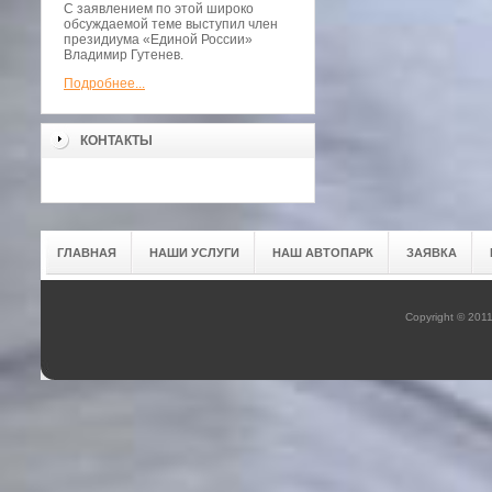
С заявлением по этой широко
обсуждаемой теме выступил член
президиума «Единой России»
Владимир Гутенев.
Подробнее...
КОНТАКТЫ
ГЛАВНАЯ
НАШИ УСЛУГИ
НАШ АВТОПАРК
ЗАЯВКА
Copyright © 201