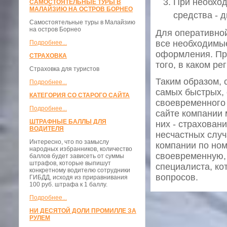
При необход
САМОСТОЯТЕЛЬНЫЕ ТУРЫ В
МАЛАЙЗИЮ НА ОСТРОВ БОРНЕО
средства - д
Самостоятельные туры в Малайзию
на остров Борнео
Для оперативной
все необходимые
Подробнее...
оформления. При
СТРАХОВКА
того, в каком р
Страховка для туристов
Таким образом, 
Подробнее...
самых быстрых, 
КАТЕГОРИЯ СО СТАРОГО САЙТА
своевременного
Подробнее...
сайте компании 
ШТРАФНЫЕ БАЛЛЫ ДЛЯ
них - страхован
ВОДИТЕЛЯ
несчастных случ
Интересно, что по замыслу
компании по ном
народных избранников, количество
своевременную, 
баллов будет зависеть от суммы
штрафов, которые выпишут
специалиста, к
конкретному водителю сотрудники
вопросов.
ГИБДД, исходя из приравнивания
100 руб. штрафа к 1 баллу.
Подробнее...
НИ ДЕСЯТОЙ ДОЛИ ПРОМИЛЛЕ ЗА
РУЛЕМ