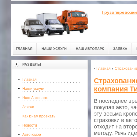
Грузоперевозки
ГЛАВНАЯ
НАШИ УСЛУГИ
НАШ АВТОПАРК
ЗАЯВКА
РАЗДЕЛЫ
Главная
Страхование
Страхование
Главная
компания Т
Наши услуги
Наш Автопарк
В последнее вр
покупая авто, ч
Заявка
эту весьма кро
Как к нам проехать
страховки в авт
Новости
отходит на втор
методу. Речь иде
Авто юмор