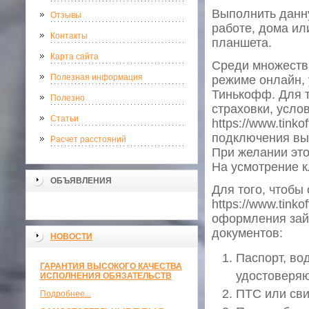
Выполнить данн
Отзывы
работе, дома ил
Контакты
планшета.
Карта сайта
Среди множества
Полезная информация
режиме онлайн, 
Тинькофф. Для 
Полезно
страховки, усло
Статьи
https://www.tink
подключения вы
Расчет расстояний
При желании это
На усмотрение к
ОБЪЯВЛЕНИЯ
Для того, чтоб
https://www.tinko
оформления займ
документов:
НОВОСТИ
Паспорт, во
ГАРАНТИЯ ВЫСОКОГО КАЧЕСТВА
удостоверяю
ИСПОЛНЕНИЯ ОБЯЗАТЕЛЬСТВ
ПТС или сви
Подробнее...