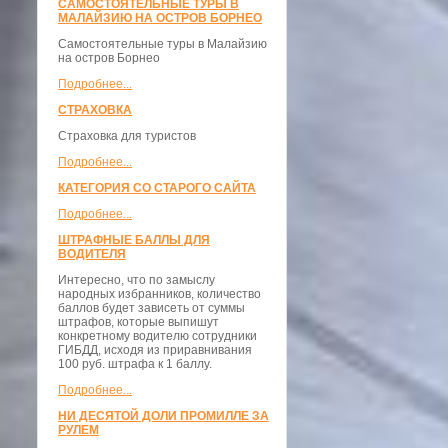
САМОСТОЯТЕЛЬНЫЕ ТУРЫ В
МАЛАЙЗИЮ НА ОСТРОВ БОРНЕО
Самостоятельные туры в Малайзию
на остров Борнео
Подробнее...
СТРАХОВКА
Страховка для туристов
Подробнее...
КАТЕГОРИЯ СО СТАРОГО САЙТА
Подробнее...
ШТРАФНЫЕ БАЛЛЫ ДЛЯ
ВОДИТЕЛЯ
Интересно, что по замыслу
народных избранников, количество
баллов будет зависеть от суммы
штрафов, которые выпишут
конкретному водителю сотрудники
ГИБДД, исходя из приравнивания
100 руб. штрафа к 1 баллу.
Подробнее...
НИ ДЕСЯТОЙ ДОЛИ ПРОМИЛЛЕ ЗА
РУЛЕМ