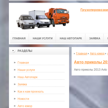
Грузоперевозки
ГЛАВНАЯ
НАШИ УСЛУГИ
НАШ АВТОПАРК
ЗАЯВКА
РАЗДЕЛЫ
Главная
Авто юмор
Авто приколы 20
Главная
Авто приколы 2013 Avto
Наши услуги
Наш Автопарк
Заявка
Как к нам проехать
Новости
Авто юмор