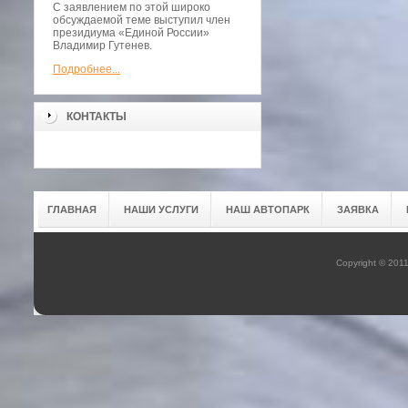
С заявлением по этой широко
обсуждаемой теме выступил член
президиума «Единой России»
Владимир Гутенев.
Подробнее...
КОНТАКТЫ
ГЛАВНАЯ
НАШИ УСЛУГИ
НАШ АВТОПАРК
ЗАЯВКА
Copyright © 201