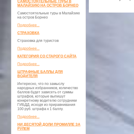
САМОСТОЯТЕЛЬНЫЕ ТУРЫ В
МАЛАЙЗИЮ НА ОСТРОВ БОРНЕО
Самостоятельные туры в Малайзию
на остров Борнео
Подробнее...
СТРАХОВКА
Страховка для туристов
Подробнее...
КАТЕГОРИЯ СО СТАРОГО САЙТА
Подробнее...
ШТРАФНЫЕ БАЛЛЫ ДЛЯ
ВОДИТЕЛЯ
Интересно, что по замыслу
народных избранников, количество
баллов будет зависеть от суммы
штрафов, которые выпишут
конкретному водителю сотрудники
ГИБДД, исходя из приравнивания
100 руб. штрафа к 1 баллу.
Подробнее...
НИ ДЕСЯТОЙ ДОЛИ ПРОМИЛЛЕ ЗА
РУЛЕМ