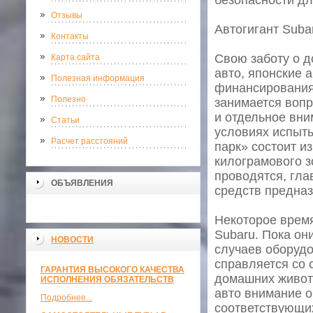
безопасности дл
Отзывы
Автогигант Suba
Контакты
Свою заботу о 
Карта сайта
авто, японские 
Полезная информация
финансирования
Полезно
занимается воп
и отдельное вни
Статьи
условиях испыты
Расчет расстояний
парк» состоит и
килограмового з
проводятся, гл
ОБЪЯВЛЕНИЯ
средств предназ
Некоторое время
Subaru. Пока он
НОВОСТИ
случаев оборудо
справляется со 
ГАРАНТИЯ ВЫСОКОГО КАЧЕСТВА
домашних животн
ИСПОЛНЕНИЯ ОБЯЗАТЕЛЬСТВ
авто внимание 
Подробнее...
соответствующи