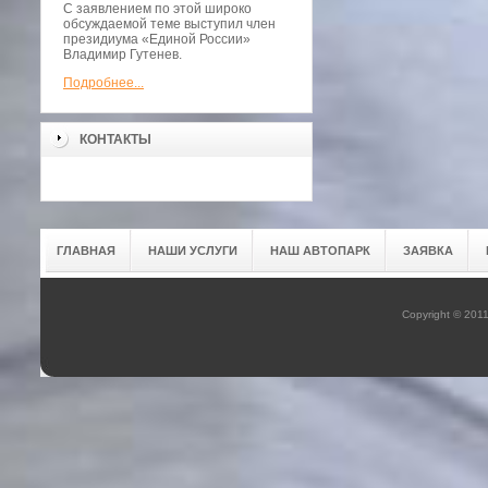
С заявлением по этой широко
обсуждаемой теме выступил член
президиума «Единой России»
Владимир Гутенев.
Подробнее...
КОНТАКТЫ
ГЛАВНАЯ
НАШИ УСЛУГИ
НАШ АВТОПАРК
ЗАЯВКА
Copyright © 201