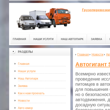
Грузоперевозки
ГЛАВНАЯ
НАШИ УСЛУГИ
НАШ АВТОПАРК
ЗАЯВКА
РАЗДЕЛЫ
Главная
Новости
Ав
Автогигант 
Главная
Наши услуги
Всемирно извест
проведение исс
Наш Автопарк
питомцев в авто
Заявка
для повышения 
Как к нам проехать
но о безопаснос
автодвижения, д
Новости
досадную ситуа
Авто юмор