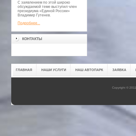
С заявлением по этой широко
обсуждаемой теме выступил член
президиума «Единой России»
Владимир Гутенев.
Подробнее...
КОНТАКТЫ
ГЛАВНАЯ
НАШИ УСЛУГИ
НАШ АВТОПАРК
ЗАЯВКА
Copyright © 201