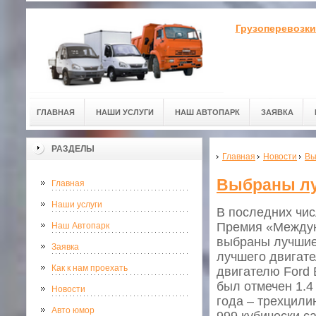
Грузоперевозки
ГЛАВНАЯ
НАШИ УСЛУГИ
НАШ АВТОПАРК
ЗАЯВКА
РАЗДЕЛЫ
Главная
Новости
Вы
Выбраны лу
Главная
Наши услуги
В последних чис
Премия «Междун
Наш Автопарк
выбраны лучшие 
Заявка
лучшего двигат
Как к нам проехать
двигателю Ford 
был отмечен 1.4
Новости
года – трехцил
Авто юмор