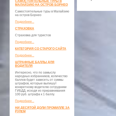
САМОСТОЯТЕЛЬНЫЕ ТУРЫ В
МАЛАЙЗИЮ НА ОСТРОВ БОРНЕО
Самостоятельные туры в Малайзию
на остров Борнео
Подробнее...
СТРАХОВКА
Страховка для туристов
Подробнее...
КАТЕГОРИЯ СО СТАРОГО САЙТА
Подробнее...
ШТРАФНЫЕ БАЛЛЫ ДЛЯ
ВОДИТЕЛЯ
Интересно, что по замыслу
народных избранников, количество
баллов будет зависеть от суммы
штрафов, которые выпишут
конкретному водителю сотрудники
ГИБДД, исходя из приравнивания
100 руб. штрафа к 1 баллу.
Подробнее...
НИ ДЕСЯТОЙ ДОЛИ ПРОМИЛЛЕ ЗА
РУЛЕМ