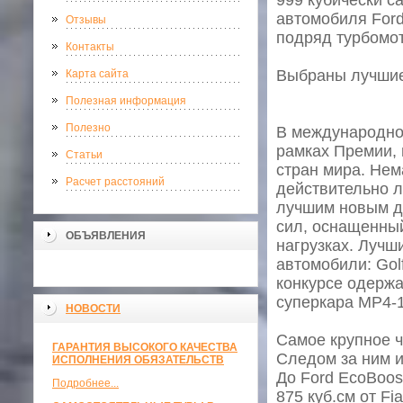
999 кубически с
автомобиля Ford.
Отзывы
подряд турбомот
Контакты
Выбраны лучшие
Карта сайта
Полезная информация
Полезно
В международно
рамках Премии, 
Статьи
стран мира. Нем
Расчет расстояний
действительно 
лучшим новым дв
сил, оснащенны
ОБЪЯВЛЕНИЯ
нагрузках. Лучш
автомобили: Golf
конкурсе одержа
суперкара MP4-
НОВОСТИ
Самое крупное ч
ГАРАНТИЯ ВЫСОКОГО КАЧЕСТВА
Следом за ним и
ИСПОЛНЕНИЯ ОБЯЗАТЕЛЬСТВ
До Ford EcoBoos
Подробнее...
875 куб.см от Fia