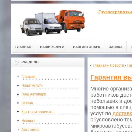
Грузоперевозки
ГЛАВНАЯ
НАШИ УСЛУГИ
НАШ АВТОПАРК
ЗАЯВКА
РАЗДЕЛЫ
Главная
Новости
Га
Гарантия вы
Главная
Наши услуги
Многие организа
работников дост
Наш Автопарк
небольших и дос
Заявка
помощью в спец
Как к нам проехать
услуг по
доставк
обусловлено тем
Новости
микроавтобусов,
Авто юмор