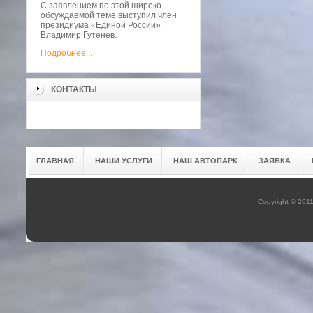
С заявлением по этой широко
обсуждаемой теме выступил член
президиума «Единой России»
Владимир Гутенев.
Подробнее...
КОНТАКТЫ
ГЛАВНАЯ
НАШИ УСЛУГИ
НАШ АВТОПАРК
ЗАЯВКА
Copyright © 201