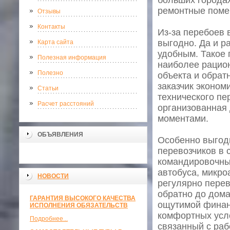
больших городах
ремонтные поме
Отзывы
Контакты
Из-за перебоев 
выгодно. Да и р
Карта сайта
удобным. Такое
Полезная информация
наиболее рацио
Полезно
объекта и обрат
заказчик эконом
Статьи
технического пе
Расчет расстояний
организованная
моментами.
ОБЪЯВЛЕНИЯ
Особенно выгод
перевозчиков в 
командировочные
автобуса, микро
НОВОСТИ
регулярно перев
обратно до дома
ГАРАНТИЯ ВЫСОКОГО КАЧЕСТВА
ощутимой финан
ИСПОЛНЕНИЯ ОБЯЗАТЕЛЬСТВ
комфортных усло
Подробнее...
связанный с раб