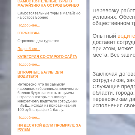
САМОСТОЯТЕЛЬНЫЕ ТУРЫ В
МАЛАЙЗИЮ НА ОСТРОВ БОРНЕО
Перевозку рабо
Самостоятельные туры в Малайзию
условиях. Обесп
на остров Борнео
общественном тр
Подробнее...
СТРАХОВКА
Опытный
водите
Страховка для туристов
доставит сотруд
при этом, может
Подробнее...
места. Всё зави
КАТЕГОРИЯ СО СТАРОГО САЙТА
Подробнее...
ШТРАФНЫЕ БАЛЛЫ ДЛЯ
Заключая догово
ВОДИТЕЛЯ
сотрудников, за
Интересно, что по замыслу
Служащие предпр
народных избранников, количество
области, города
баллов будет зависеть от суммы
штрафов, которые выпишут
перевозчикам да
конкретному водителю сотрудники
исполнения свои
ГИБДД, исходя из приравнивания
100 руб. штрафа к 1 баллу.
Подробнее...
НИ ДЕСЯТОЙ ДОЛИ ПРОМИЛЛЕ ЗА
РУЛЕМ