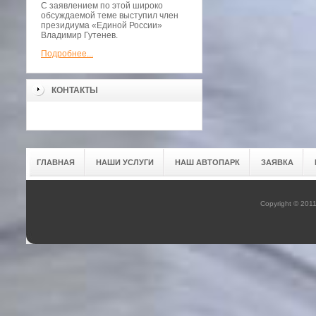
С заявлением по этой широко
обсуждаемой теме выступил член
президиума «Единой России»
Владимир Гутенев.
Подробнее...
КОНТАКТЫ
ГЛАВНАЯ
НАШИ УСЛУГИ
НАШ АВТОПАРК
ЗАЯВКА
Copyright © 201