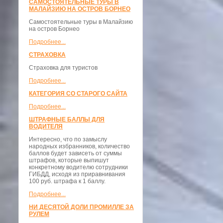
САМОСТОЯТЕЛЬНЫЕ ТУРЫ В
МАЛАЙЗИЮ НА ОСТРОВ БОРНЕО
Самостоятельные туры в Малайзию
на остров Борнео
Подробнее...
СТРАХОВКА
Страховка для туристов
Подробнее...
КАТЕГОРИЯ СО СТАРОГО САЙТА
Подробнее...
ШТРАФНЫЕ БАЛЛЫ ДЛЯ
ВОДИТЕЛЯ
Интересно, что по замыслу
народных избранников, количество
баллов будет зависеть от суммы
штрафов, которые выпишут
конкретному водителю сотрудники
ГИБДД, исходя из приравнивания
100 руб. штрафа к 1 баллу.
Подробнее...
НИ ДЕСЯТОЙ ДОЛИ ПРОМИЛЛЕ ЗА
РУЛЕМ