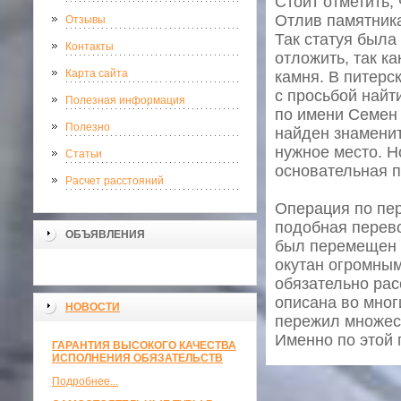
Стоит отметить,
Отлив памятник
Отзывы
Так статуя была
Контакты
отложить, так к
Карта сайта
камня. В питерс
с просьбой найт
Полезная информация
по имени Семен 
Полезно
найден знаменит
нужное место. Н
Статьи
основательная п
Расчет расстояний
Операция по пер
подобная перево
ОБЪЯВЛЕНИЯ
был перемещен 
окутан огромным
обязательно рас
описана во мног
НОВОСТИ
пережил множест
Именно по этой 
ГАРАНТИЯ ВЫСОКОГО КАЧЕСТВА
ИСПОЛНЕНИЯ ОБЯЗАТЕЛЬСТВ
Подробнее...