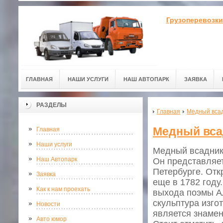
Грузоперевозки
ГЛАВНАЯ
НАШИ УСЛУГИ
НАШ АВТОПАРК
ЗАЯВКА
РАЗДЕЛЫ
Главная
Медный вса
Медный вса
Главная
Наши услуги
Медный всадник 
Наш Автопарк
Он представляет
Петербурге. Отк
Заявка
еще в 1782 году
Как к нам проехать
выхода поэмы Ал
скульптура изго
Новости
является знамен
Авто юмор