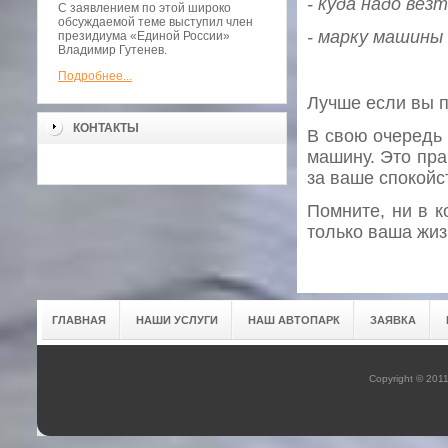
- куда надо везт
С заявлением по этой широко
обсуждаемой теме выступил член
- марку машины
президиума «Единой России»
Владимир Гутенев.
Подробнее...
Лучше если вы п
КОНТАКТЫ
В свою очередь 
машину. Это пра
за ваше спокойс
Помните, ни в к
только ваша жиз
ГЛАВНАЯ
НАШИ УСЛУГИ
НАШ АВТОПАРК
ЗАЯВКА
Copyright © 201