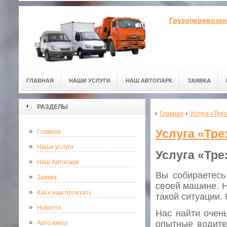
Грузоперевозки
ГЛАВНАЯ
НАШИ УСЛУГИ
НАШ АВТОПАРК
ЗАЯВКА
РАЗДЕЛЫ
Главная
Услуга «Тре
Услуга «Тр
Главная
Наши услуги
Услуга «Тр
Наш Автопарк
Вы собираетесь
Заявка
своей машине. Н
Как к нам проехать
такой ситуации.
Новости
Нас найти очень
опытные водите
Авто юмор