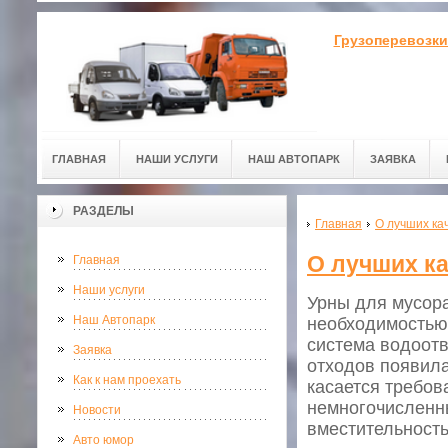
Грузоперевозки
ГЛАВНАЯ
НАШИ УСЛУГИ
НАШ АВТОПАРК
ЗАЯВКА
РАЗДЕЛЫ
Главная
О лучших ка
О лучших ка
Главная
Наши услуги
Урны для мусора
Наш Автопарк
необходимостью,
система водоотв
Заявка
отходов появила
Как к нам проехать
касается требов
немногочисленн
Новости
вместительность
Авто юмор