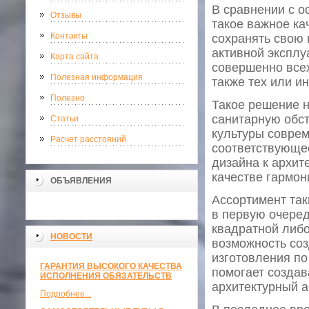
В сравнении с о
Отзывы
такое важное ка
Контакты
сохранять свою
активной эксплу
Карта сайта
совершенно все
Полезная информация
также тех или и
Полезно
Такое решение 
санитарную обс
Статьи
культуры соврем
Расчет расстояний
соответствующее
дизайна к архит
качестве гармон
ОБЪЯВЛЕНИЯ
Ассортимент так
в первую очеред
квадратной либо
НОВОСТИ
возможность соз
изготовления п
ГАРАНТИЯ ВЫСОКОГО КАЧЕСТВА
помогает создав
ИСПОЛНЕНИЯ ОБЯЗАТЕЛЬСТВ
архитектурный а
Подробнее...