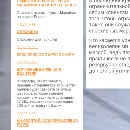
В последнее вре
САМОСТОЯТЕЛЬНЫЕ ТУРЫ В
МАЛАЙЗИЮ НА ОСТРОВ БОРНЕО
ограничительной
своим клиентам
Самостоятельные туры в Малайзию
на остров Борнео
того, чтобы огр
Также они служа
Подробнее...
спортивных мер
СТРАХОВКА
Страховка для туристов
Что касается ур
великолепными 
Подробнее...
массой, ведь пе
КАТЕГОРИЯ СО СТАРОГО САЙТА
практически не 
Подробнее...
резервуаре отхо
ШТРАФНЫЕ БАЛЛЫ ДЛЯ
до полной утили
ВОДИТЕЛЯ
Интересно, что по замыслу
народных избранников, количество
баллов будет зависеть от суммы
штрафов, которые выпишут
конкретному водителю сотрудники
ГИБДД, исходя из приравнивания
100 руб. штрафа к 1 баллу.
Подробнее...
НИ ДЕСЯТОЙ ДОЛИ ПРОМИЛЛЕ ЗА
РУЛЕМ