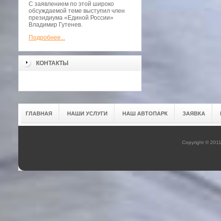
С заявлением по этой широко
обсуждаемой теме выступил член
президиума «Единой России»
Владимир Гутенев.
Подробнее...
КОНТАКТЫ
ГЛАВНАЯ
НАШИ УСЛУГИ
НАШ АВТОПАРК
ЗАЯВКА
Copyright © 201