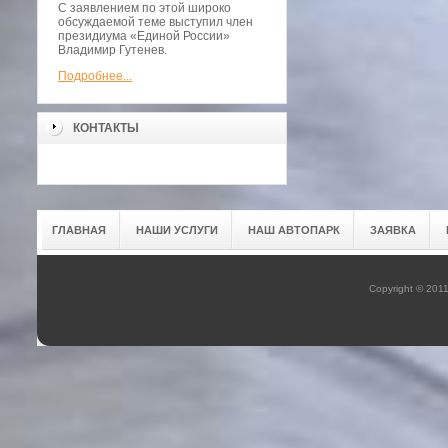
С заявлением по этой широко
обсуждаемой теме выступил член
президиума «Единой России»
Владимир Гутенев.
Подробнее...
КОНТАКТЫ
ГЛАВНАЯ
НАШИ УСЛУГИ
НАШ АВТОПАРК
ЗАЯВКА
Copyright © 201