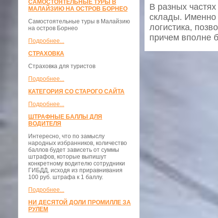
САМОСТОЯТЕЛЬНЫЕ ТУРЫ В
В разных частях 
МАЛАЙЗИЮ НА ОСТРОВ БОРНЕО
склады. Именно 
Самостоятельные туры в Малайзию
логистика, позво
на остров Борнео
причем вполне б
Подробнее...
СТРАХОВКА
Страховка для туристов
Подробнее...
КАТЕГОРИЯ СО СТАРОГО САЙТА
Подробнее...
ШТРАФНЫЕ БАЛЛЫ ДЛЯ
ВОДИТЕЛЯ
Интересно, что по замыслу
народных избранников, количество
баллов будет зависеть от суммы
штрафов, которые выпишут
конкретному водителю сотрудники
ГИБДД, исходя из приравнивания
100 руб. штрафа к 1 баллу.
Подробнее...
НИ ДЕСЯТОЙ ДОЛИ ПРОМИЛЛЕ ЗА
РУЛЕМ