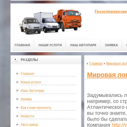
Грузоперевозки
ГЛАВНАЯ
НАШИ УСЛУГИ
НАШ АВТОПАРК
ЗАЯВКА
РАЗДЕЛЫ
Главная
Мировая лог
Мировая ло
Главная
Наши услуги
Наш Автопарк
Задумывались ли
Заявка
например, со ст
Атлантического 
Как к нам проехать
вы точно знаете
Новости
было бы сделать
Компания
http:/
Авто юмор