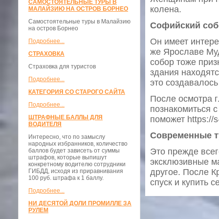
САМОСТОЯТЕЛЬНЫЕ ТУРЫ В
колена.
МАЛАЙЗИЮ НА ОСТРОВ БОРНЕО
Самостоятельные туры в Малайзию
Софийский соб
на остров Борнео
Он имеет интере
Подробнее...
же Ярославе Муд
СТРАХОВКА
собор тоже при
Страховка для туристов
здания находятс
Подробнее...
это создавалось
КАТЕГОРИЯ СО СТАРОГО САЙТА
После осмотра 
Подробнее...
познакомиться с
ШТРАФНЫЕ БАЛЛЫ ДЛЯ
поможет https://s-
ВОДИТЕЛЯ
Современные т
Интересно, что по замыслу
народных избранников, количество
Это прежде всег
баллов будет зависеть от суммы
штрафов, которые выпишут
эксклюзивные ма
конкретному водителю сотрудники
другое. После К
ГИБДД, исходя из приравнивания
100 руб. штрафа к 1 баллу.
спуск и купить с
Подробнее...
НИ ДЕСЯТОЙ ДОЛИ ПРОМИЛЛЕ ЗА
РУЛЕМ