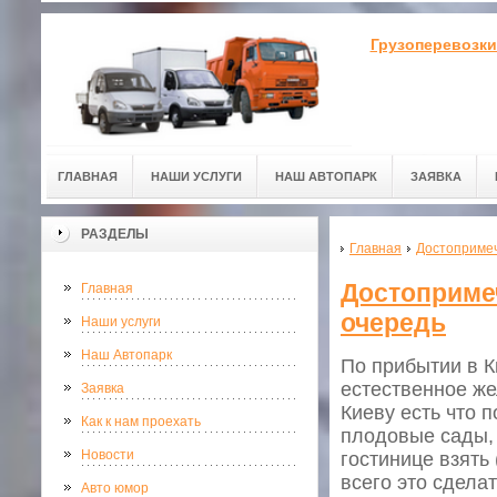
Грузоперевозки
ГЛАВНАЯ
НАШИ УСЛУГИ
НАШ АВТОПАРК
ЗАЯВКА
РАЗДЕЛЫ
Главная
Достопримеч
Достопримеч
Главная
очередь
Наши услуги
Наш Автопарк
По прибытии в К
естественное же
Заявка
Киеву есть что 
Как к нам проехать
плодовые сады, 
Новости
гостинице взять 
всего это сдела
Авто юмор