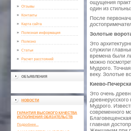
ощущения практ
Отзывы
один из стильны
Контакты
После первонача
достопримечате
Карта сайта
Полезная информация
Золотые ворот
Полезно
Это архитектурн
служили главны
Статьи
времена были ли
Расчет расстояний
можно посмотрет
Мудрого. Точная
веку. Золотые 
ОБЪЯВЛЕНИЯ
Киево-Печерск
Это очень древн
древнерусского 
НОВОСТИ
Мудрого. Извест
современного м
ГАРАНТИЯ ВЫСОКОГО КАЧЕСТВА
ИСПОЛНЕНИЯ ОБЯЗАТЕЛЬСТВ
Благовещенская 
главная достопр
Подробнее...
Женщинам при п