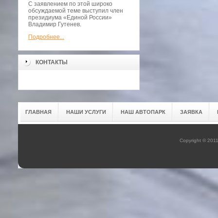
С заявлением по этой широко
обсуждаемой теме выступил член
президиума «Единой России»
Владимир Гутенев.
Подробнее...
КОНТАКТЫ
ГЛАВНАЯ
НАШИ УСЛУГИ
НАШ АВТОПАРК
ЗАЯВКА
Copyright © 201