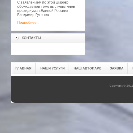
С заявлением по этой широко
обсуждаемой теме выступил член
президиума «Единой России»
Владимир Гутенев.
Подробнее...
КОНТАКТЫ
ГЛАВНАЯ
НАШИ УСЛУГИ
НАШ АВТОПАРК
ЗАЯВКА
Copyright © 201