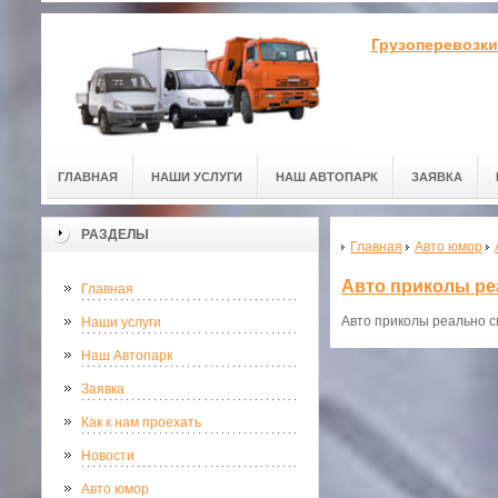
Грузоперевозки
ГЛАВНАЯ
НАШИ УСЛУГИ
НАШ АВТОПАРК
ЗАЯВКА
РАЗДЕЛЫ
Главная
Авто юмор
Авто приколы ре
Главная
Авто приколы реально 
Наши услуги
Наш Автопарк
Заявка
Как к нам проехать
Новости
Авто юмор