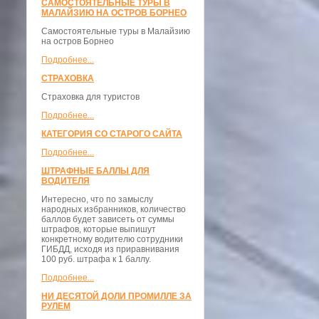
САМОСТОЯТЕЛЬНЫЕ ТУРЫ В
МАЛАЙЗИЮ НА ОСТРОВ БОРНЕО
Самостоятельные туры в Малайзию
на остров Борнео
Подробнее...
СТРАХОВКА
Страховка для туристов
Подробнее...
КАТЕГОРИЯ СО СТАРОГО САЙТА
Подробнее...
ШТРАФНЫЕ БАЛЛЫ ДЛЯ
ВОДИТЕЛЯ
Интересно, что по замыслу
народных избранников, количество
баллов будет зависеть от суммы
штрафов, которые выпишут
конкретному водителю сотрудники
ГИБДД, исходя из приравнивания
100 руб. штрафа к 1 баллу.
Подробнее...
НИ ДЕСЯТОЙ ДОЛИ ПРОМИЛЛЕ ЗА
РУЛЕМ