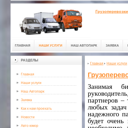
Грузоперевозки
ГЛАВНАЯ
НАШИ УСЛУГИ
НАШ АВТОПАРК
ЗАЯВКА
РАЗДЕЛЫ
Главная
Наши услуги
Грузоперево
Главная
Наши услуги
Занимая б
Наш Автопарк
руководите
партнеров –
Заявка
любых задач
Как к нам проехать
надежного па
Новости
будет очень
Авто юмор
необходимо 