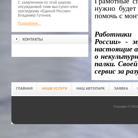
Грамотные сп
С заявлением по этой широко
нужно будет 
обсуждаемой теме выступил член
президиума «Единой России»
помочь с мон
Владимир Гутенев.
Подробнее...
Работники
КОНТАКТЫ
России» - э
настоящие а
о некультур
палки. Свое
сервис за ра
ГЛАВНАЯ
НАШИ УСЛУГИ
НАШ АВТОПАРК
ЗАЯВКА
Copyright © 201