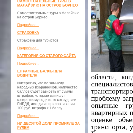
САМОСТОЯТЕЛЬНЫЕ ТУРЫ В
МАЛАЙЗИЮ НА ОСТРОВ БОРНЕО
Самостоятельные туры в Малайзию
на остров Борнео
Подробнее...
СТРАХОВКА
Страховка для туристов
Подробнее...
КАТЕГОРИЯ СО СТАРОГО САЙТА
Подробнее...
ШТРАФНЫЕ БАЛЛЫ ДЛЯ
области, ко
ВОДИТЕЛЯ
специалистов
Интересно, что по замыслу
народных избранников, количество
транспорти
баллов будет зависеть от суммы
штрафов, которые выпишут
проблему заг
конкретному водителю сотрудники
опытные гр
ГИБДД, исходя из приравнивания
100 руб. штрафа к 1 баллу.
квартирных п
Подробнее...
оценке объе
НИ ДЕСЯТОЙ ДОЛИ ПРОМИЛЛЕ ЗА
транспорта, 
РУЛЕМ