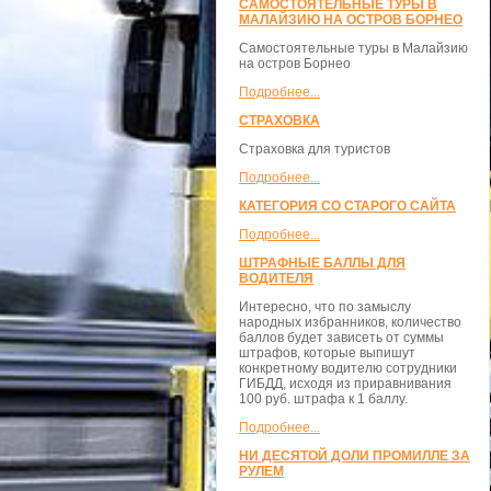
САМОСТОЯТЕЛЬНЫЕ ТУРЫ В
МАЛАЙЗИЮ НА ОСТРОВ БОРНЕО
Самостоятельные туры в Малайзию
на остров Борнео
Подробнее...
СТРАХОВКА
Страховка для туристов
Подробнее...
КАТЕГОРИЯ СО СТАРОГО САЙТА
Подробнее...
ШТРАФНЫЕ БАЛЛЫ ДЛЯ
ВОДИТЕЛЯ
Интересно, что по замыслу
народных избранников, количество
баллов будет зависеть от суммы
штрафов, которые выпишут
конкретному водителю сотрудники
ГИБДД, исходя из приравнивания
100 руб. штрафа к 1 баллу.
Подробнее...
НИ ДЕСЯТОЙ ДОЛИ ПРОМИЛЛЕ ЗА
РУЛЕМ