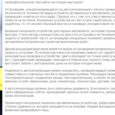
непрофессионалом. Как найти настоящих мастеров?
Установщики, специализирующиеся на автосигнализациях, обычно привы
безопасности. Количество видов устройств, вставленных в автомобили, р
превышают отметку из пяти цифр. Связано это с тем, что ответственность 
ложится на их плечи. Изученные устройства не таят в себе такой угрозы, 
радуйтесь, то, что изучил обычный мастер-установщик, угонщик освоит н
Выбирая сигнальное устройство для охраны автомобиля, ни в коем случа
мастера. У него взгляд сосредоточен на простоте установки и её безупре
защите от грабителей. Часто, установщики специально понижают уровень
автомобилистов вопросом о качестве выполнения работ.
Другим решающим фактором является выбор установщиком проверенных 
скорость установки. От количества клиентов напрямую зависит его зараб
разноцветных проводов в устройстве. Цвета упрощают ни только работу м
вот с одноцветными проводами, приходится повозиться, изучить схему, я
выступает starline с автозапуском, цена на которую сегодня низка.
Надёжность автосигнализации можно определить, проверив каждый элеме
совместимость отдельных частей и соединения целиком. Процедура прово
Последовательные соединения проще, чем параллельные, а значит их ур
включает в себя: микросхемы, реле, коннекторы, транзисторы, датчики, про
К автосигнализации должны быть приложены документы. В интернете, пр
своих официальных сайтах, выкладывают данные на все элементы, указыв
сроки эксплуатации.
Проектируя сигнальные охранные автомобильные устройства, добросове
степень надёжности, которая указывается на упаковке. Каждая выпущенн
фамилию проверившего лица.