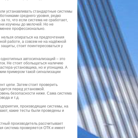
кли устанавливать стандартные системы
аботниками среднего уровня, редко
за то, что если система не сработает,
они изучены до мелочей. Но не
е менее профессионально.
е нельзя опираться на предпочтения
чной работе, а совсем не на надёжной
 защиты, стоит поинтересоваться у
однотипных автосигнализаций – это
оток. Не стоит обольщаться наличию
астера-установщика, но и угонщика. А
рким примером такой сигнализации
нт цепи. Затем стоит проверить
дится перед установкой.
овень безопасности ниже. Сама система
вода и т.д.
едприятия, производящие системы, на
ают, какие тесты были проведены и
стный производитель рассчитывает
ая система проверяется ОТК и имеет