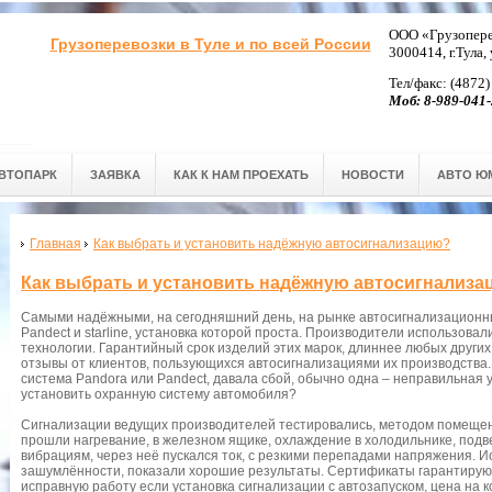
ООО «Грузопере
Грузоперевозки в Туле и по всей России
3000414, г.Тула,
Тел/факс: (4872)
Моб: 8-989-041-
ВТОПАРК
ЗАЯВКА
КАК К НАМ ПРОЕХАТЬ
НОВОСТИ
АВТО Ю
Главная
Как выбрать и установить надёжную автосигнализацию?
Как выбрать и установить надёжную автосигнализ
Самыми надёжными, на сегодняшний день, на рынке автосигнализационны
Pandect и starline, установка которой проста. Производители использова
технологии. Гарантийный срок изделий этих марок, длиннее любых друг
отзывы от клиентов, пользующихся автосигнализациями их производства.
система Pandora или Pandect, давала сбой, обычно одна – неправильная у
установить охранную систему автомобиля?
Сигнализации ведущих производителей тестировались, методом помещени
прошли нагревание, в железном ящике, охлаждение в холодильнике, под
вибрациям, через неё пускался ток, с резкими перепадами напряжения. 
зашумлённости, показали хорошие результаты. Сертификаты гарантируют
исправную работу если установка сигнализации с автозапуском, цена на 