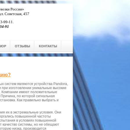
возки России»
 ул. Советская, 457
 3-99-11.
34-91
МОР
ОТЗЫВЫ
КОНТАКТЫ
ацию?
х систем являются устройства Pandora,
ли при изготовлении уникальные высокие
их. Компании имеют положительные
 Причина, по которой сигнальная
становка. Как правильно выбрать и
я их в экстремальные условия. Они
вергались повышенной частоты
Испытания в условиях повышенной
 качество системы, но не обещают
которую низка, производится